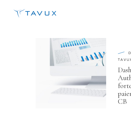
TAVU
Dash
Auth
fort
paie
CB