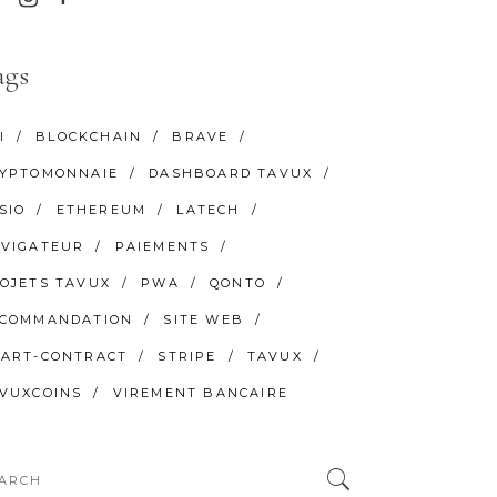
ags
I
BLOCKCHAIN
BRAVE
YPTOMONNAIE
DASHBOARD TAVUX
SIO
ETHEREUM
LATECH
VIGATEUR
PAIEMENTS
OJETS TAVUX
PWA
QONTO
COMMANDATION
SITE WEB
ART-CONTRACT
STRIPE
TAVUX
VUXCOINS
VIREMENT BANCAIRE
arch