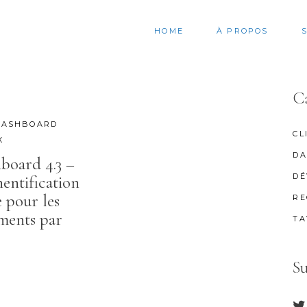
HOME
À PROPOS
C
DASHBOARD
CL
X
DA
board 4.3 –
DÉ
entification
e pour les
RE
ments par
TA
S