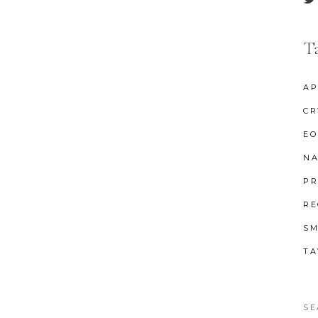
T
AP
CR
EO
NA
PR
RE
SM
TA
Se