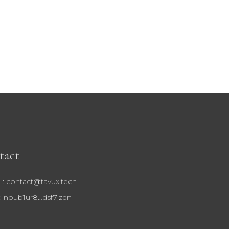
for
tact
 : contact@tavux.tech
 : npub1ur8…dsf7jzqn