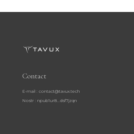
Contact
E-mail : contact@tavux.tech
Nostr : npub1ur8…dsf7jzqn