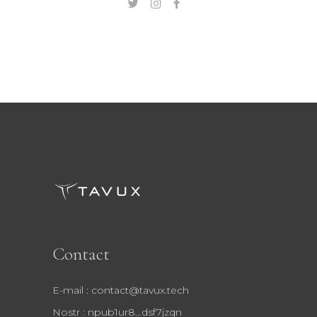
Contact
E-mail : contact@tavux.tech
Nostr : npub1ur8…dsf7jzqn