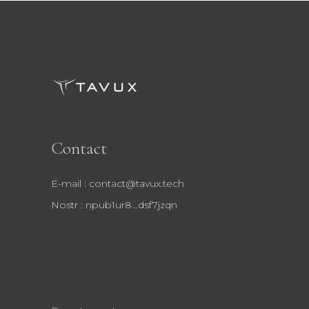
Contact
E-mail : contact@tavux.tech
Nostr : npub1ur8…dsf7jzqn